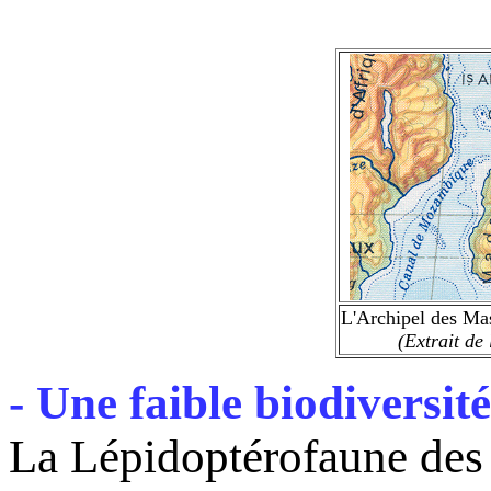
L'Archipel des Ma
(Extrait de
- Une faible biodiversi
La Lépidoptérofaune des t